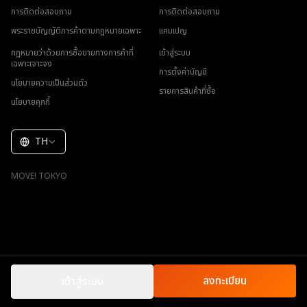
การติดต่อสอบถาม
การติดต่อสอบถาม
พระราชบัญญัติการค้าตามกฎหมายเฉพาะ
แคมเปญ
กฎหมายว่าด้วยการซื้อขายทางการค้าที่
เข้าสู่ระบบ
เฉพาะเจาะจง
การตั้งค่าบัญชี
นโยบายความเป็นส่วนตัว
รายการสินค้าที่ซื้อ
นโยบายคุกกี้
TH
MOVE! TOKYO
ลงทะเบียน
เข้าสู่ระบบ